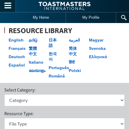
Skip to main content
My Home
My Profile
RESOURCE LIBRARY
English
தமிழ்
日本
العربية
Magyar
語
Français
繁體
简体
Svenska
中文
한국
中文
Deutsch
Ελληνικά
어
Italiano
हिंदी
Español
Português
മലയാളം
Polski
Română
Select Category:
Resource Type: