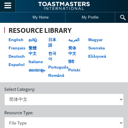
Skip to main content
My Home
My Profile
RESOURCE LIBRARY
English
தமிழ்
日本
العربية
Magyar
語
Français
繁體
简体
Svenska
中文
한국
中文
Deutsch
Ελληνικά
어
Italiano
हिंदी
Español
Português
മലയാളം
Polski
Română
Select Category:
Resource Type: