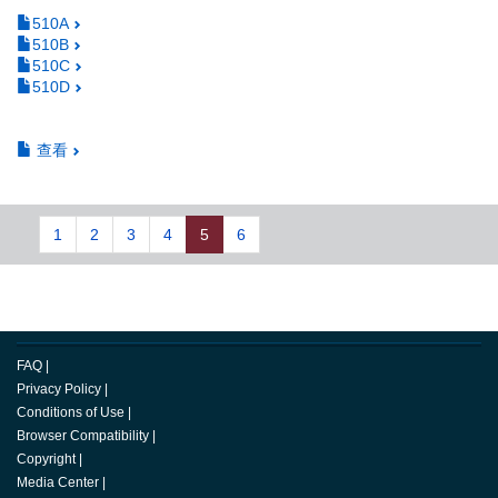
510A
510B
510C
510D
查看
1
2
3
4
5
6
FAQ
|
Privacy Policy
|
Conditions of Use
|
Browser Compatibility
|
Copyright
|
Media Center
|