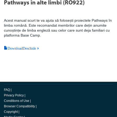
Pathways în alte limbi (RO922)
Acest manual scurt te va ajuta să folosești proiectele Pathways în
limba română. Este recomandat membrilor care dețin anumite
cunoștințe de limba engleză sau celor care sunt deja familiari cu
platforma Base Camp.
DownloadDeschide
FAQ
|
Privacy Policy
|
Conditions of Use
|
Browser Compatibility
|
Copyright
|