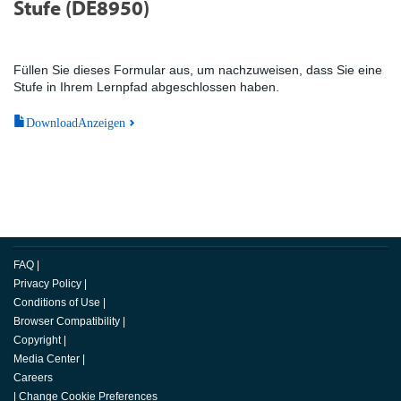
Stufe (DE8950)
Füllen Sie dieses Formular aus, um nachzuweisen, dass Sie eine
Stufe in Ihrem Lernpfad abgeschlossen haben.
DownloadAnzeigen
FAQ
|
Privacy Policy
|
Conditions of Use
|
Browser Compatibility
|
Copyright
|
Media Center
|
Careers
|
Change Cookie Preferences