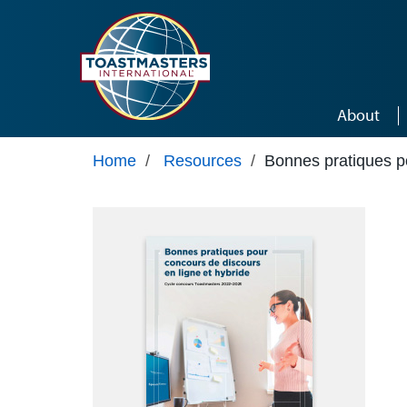
Skip to main content
About
Home
/
Resources
/
Bonnes pratiques po