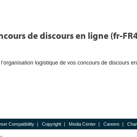
cours de discours en ligne (fr-FR
l’organisation logistique de vos concours de discours en
ser Compatibility
|
Copyright
|
Media Center
|
Careers
|
Chan