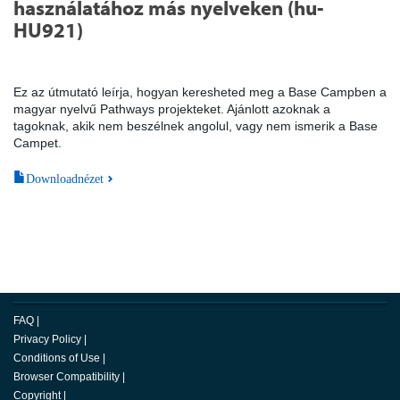
használatához más nyelveken (hu-
HU921)
Ez az útmutató leírja, hogyan keresheted meg a Base Campben a
magyar nyelvű Pathways projekteket. Ajánlott azoknak a
tagoknak, akik nem beszélnek angolul, vagy nem ismerik a Base
Campet.
Downloadnézet
FAQ
|
Privacy Policy
|
Conditions of Use
|
Browser Compatibility
|
Copyright
|