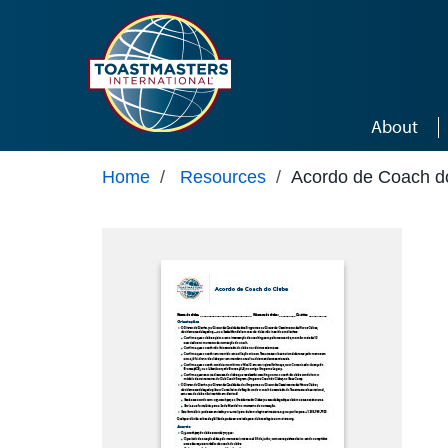
Skip to main content
About
Home
/
Resources
/
Acordo de Coach d