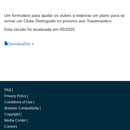
Um formulário para ajudar os clubes a elaborar um plano para se
tornar um Clube Distinguido no próximo ano Toastmasters.
Esta versão foi atualizada em 05/2025
DownloadVer
FAQ
|
Privacy Policy
|
Conditions of Use
|
Browser Compatibility
|
Copyright
|
Media Center
|
Careers