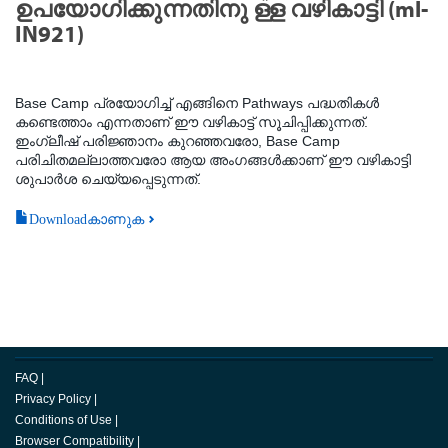
ഉപയോഗിക്കുന്നതിനു ള്ള വഴികാട്ടി (ml-
IN921)
Base Camp പ്രയോഗിച്ച് എങ്ങിനെ Pathways പദ്ധതികൾ
കണ്ടെത്താം എന്നതാണ് ഈ വഴികാട്ട് സൂചിപ്പിക്കുന്നത്.
ഇംഗ്ലീഷ് പരിജ്ഞാനം കുറഞ്ഞവരോ, Base Camp
പരിചിതമല്ലാത്തവരോ ആയ അംഗങ്ങൾക്കാണ് ഈ വഴികാട്ടി
ശുപാർശ ചെയ്യപ്പെടുന്നത്.
Downloadകാണുക
FAQ
|
Privacy Policy
|
Conditions of Use
|
Browser Compatibility
|