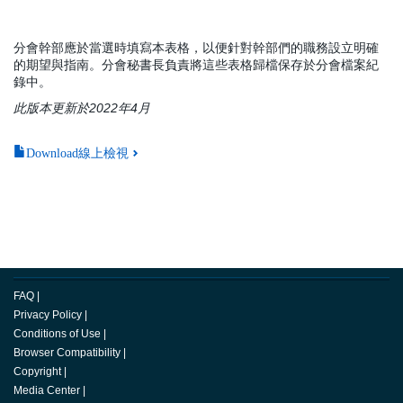
分會幹部應於當選時填寫本表格，以便針對幹部們的職務設立明確
的期望與指南。分會秘書長負責將這些表格歸檔保存於分會檔案紀
錄中。
此版本更新於2022年4月
Download線上檢視
FAQ
|
Privacy Policy
|
Conditions of Use
|
Browser Compatibility
|
Copyright
|
Media Center
|