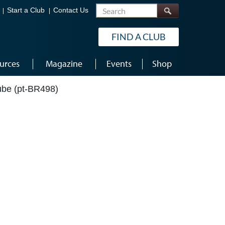
Search
Start a Club
Contact Us
FIND A CLUB
urces
Magazine
Events
Shop
ube (pt-BR498)