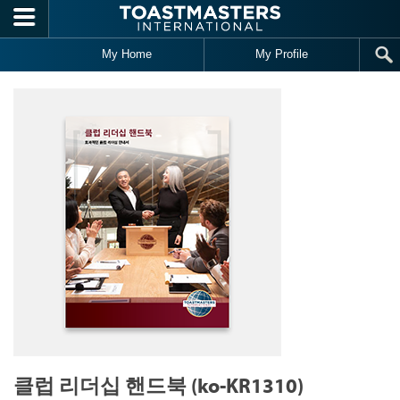
Skip to main content
My Home
My Profile
클럽 리더십 핸드북 (ko-KR1310)