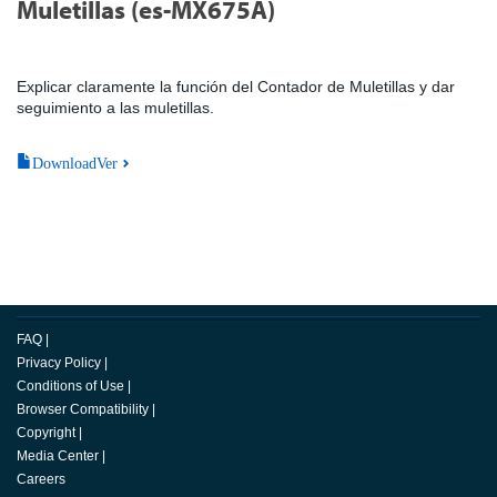
Muletillas (es-MX675A)
Explicar claramente la función del Contador de Muletillas y dar
seguimiento a las muletillas.
DownloadVer
FAQ
|
Privacy Policy
|
Conditions of Use
|
Browser Compatibility
|
Copyright
|
Media Center
|
Careers