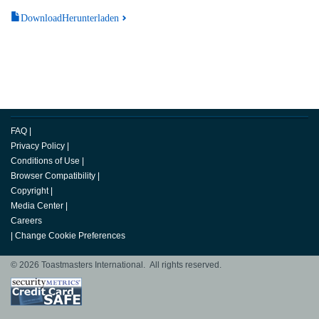
DownloadHerunterladen
FAQ
|
Privacy Policy
|
Conditions of Use
|
Browser Compatibility
|
Copyright
|
Media Center
|
Careers
|
Change Cookie Preferences
© 2026 Toastmasters International. All rights reserved.