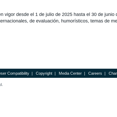
vigor desde el 1 de julio de 2025 hasta el 30 de junio 
ternacionales, de evaluación, humorísticos, temas de me
ser Compatibility
|
Copyright
|
Media Center
|
Careers
|
Chan
d.