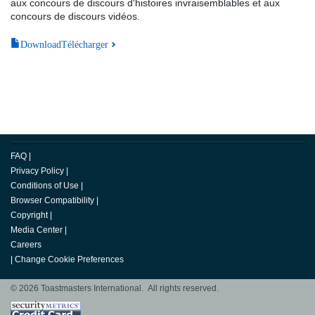
aux concours de discours d'histoires invraisemblables et aux
concours de discours vidéos.
DownloadTélécharger
FAQ
|
Privacy Policy
|
Conditions of Use
|
Browser Compatibility
|
Copyright
|
Media Center
|
Careers
|
Change Cookie Preferences
© 2026 Toastmasters International. All rights reserved.