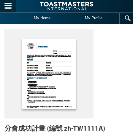
Skip to main content
My Home
My Profile
分會成功計畫 (編號 zh-TW1111A)