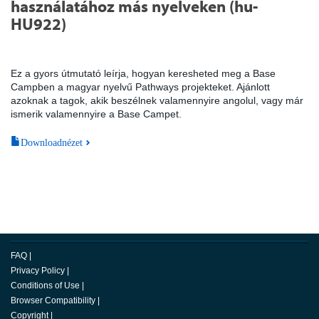
használatához más nyelveken (hu-
HU922)
Ez a gyors útmutató leírja, hogyan keresheted meg a Base
Campben a magyar nyelvű Pathways projekteket. Ajánlott
azoknak a tagok, akik beszélnek valamennyire angolul, vagy már
ismerik valamennyire a Base Campet.
Downloadnézet
FAQ
|
Privacy Policy
|
Conditions of Use
|
Browser Compatibility
|
Copyright
|