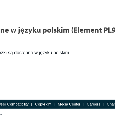
ne w języku polskim (Element PL
eżki są dostępne w języku polskim.
ser Compatibility
|
Copyright
|
Media Center
|
Careers
|
Chan