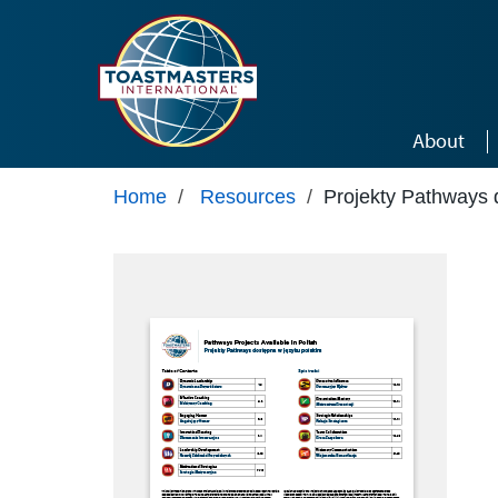
Skip to main content
About
Home
/
Resources
/
Projekty Pathways 