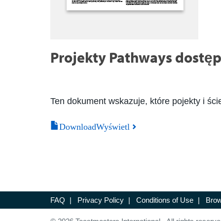
Projekty Pathways dostęp
Ten dokument wskazuje, które pojekty i ści
DownloadWyświetl
FAQ
|
Privacy Policy
|
Conditions of Use
|
Brow