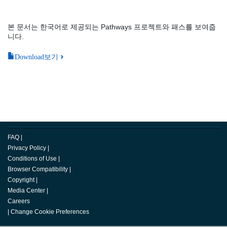
본 문서는 한국어로 제공되는 Pathways 프로젝트와 패스를 보여줍
니다.
Download보기
FAQ
|
Privacy Policy
|
Conditions of Use
|
Browser Compatibility
|
Copyright
|
Media Center
|
Careers
|
Change Cookie Preferences