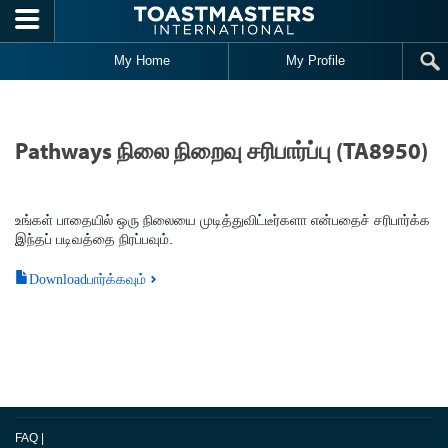
Skip to main content
My Home
My Profile
Pathways நிலை நிறைவு சரிபார்ப்பு (TA8950)
உங்கள் பாதையில் ஒரு நிலையை முடித்துவிட்டீர்களா என்பதைச் சரிபார்க்க
இந்தப் படிவத்தை நிரப்பவும்.
Downloadபார்க்கவும்
FAQ
|