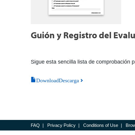
Guión y Registro del Eva
Sigue esta sencilla lista de comprobación p
DownloadDescarga
FAQ
|
Privacy Policy
|
Conditions of Use
|
Brow