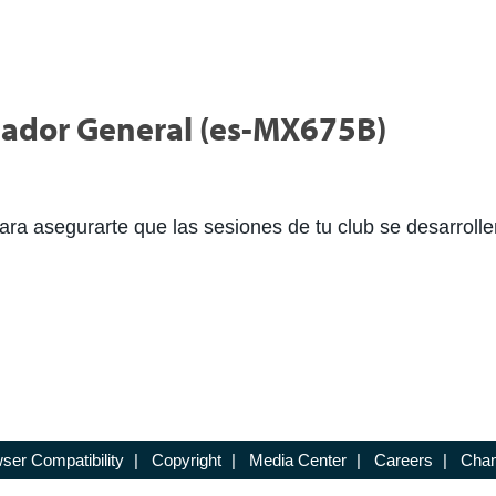
luador General (es-MX675B)
ara asegurarte que las sesiones de tu club se desarrolle
ser Compatibility
|
Copyright
|
Media Center
|
Careers
|
Chan