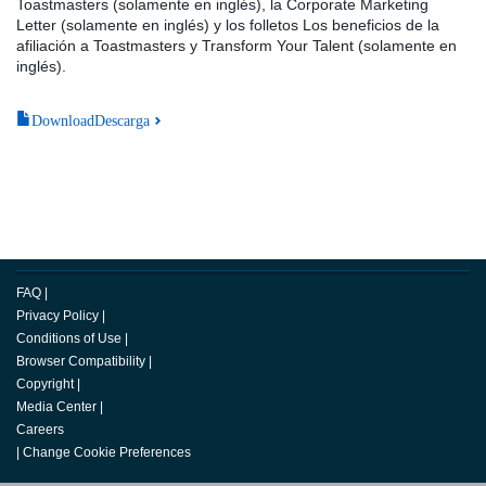
Toastmasters (solamente en inglés), la Corporate Marketing
Letter (solamente en inglés) y los folletos Los beneficios de la
afiliación a Toastmasters y Transform Your Talent (solamente en
inglés).
DownloadDescarga
FAQ
|
Privacy Policy
|
Conditions of Use
|
Browser Compatibility
|
Copyright
|
Media Center
|
Careers
|
Change Cookie Preferences