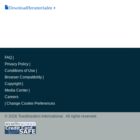
DownloadHerunterladen
FAQ
|
Privacy Policy
|
Conditions of Use
|
Browser Compatibility
|
Copyright
|
Media Center
|
Careers
|
Change Cookie Preferences
© 2026 Toastmasters International. All rights reserved.