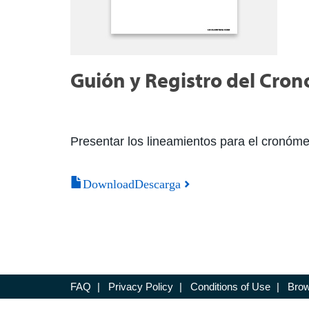
Guión y Registro del Cro
Presentar los lineamientos para el cronóme
DownloadDescarga
FAQ
|
Privacy Policy
|
Conditions of Use
|
Brow