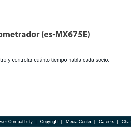
nometrador (es-MX675E)
tro y controlar cuánto tiempo habla cada socio.
ser Compatibility
|
Copyright
|
Media Center
|
Careers
|
Chan