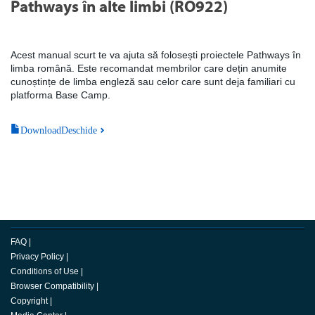
Pathways în alte limbi (RO922)
Acest manual scurt te va ajuta să folosești proiectele Pathways în
limba română. Este recomandat membrilor care dețin anumite
cunoștințe de limba engleză sau celor care sunt deja familiari cu
platforma Base Camp.
DownloadDeschide
FAQ
|
Privacy Policy
|
Conditions of Use
|
Browser Compatibility
|
Copyright
|