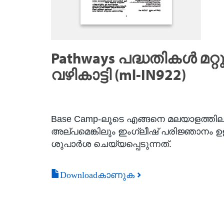
Pathways പദ്ധതികൾ മറ്
വഴികാട്ടി (ml-IN922)
Base Camp-ലൂടെ എങ്ങനെ മലയാളത്തിലുള്
അല്പമെങ്കിലും ഇംഗ്ലീഷ് പരിജ്ഞാനം 
ശുപാർശ ചെയ്യപ്പെടുന്നത്.
Downloadകാണുക