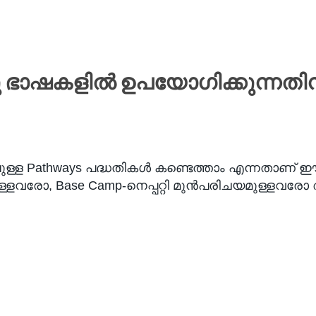
റു ഭാഷകളിൽ ഉപയോഗിക്കുന്നതിന
ള Pathways പദ്ധതികൾ കണ്ടെത്താം എന്നതാണ് ഈ വഴിക
ഉള്ളവരോ, Base Camp-നെപ്പറ്റി മുൻപരിചയമുള്ളവര