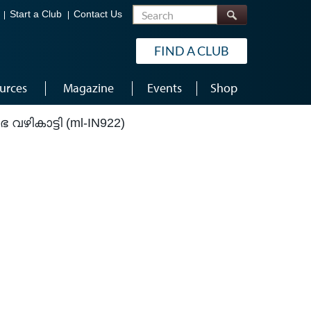
Search
Start a Club
Contact Us
FIND A CLUB
urces
Magazine
Events
Shop
വഴികാട്ടി (ml-IN922)