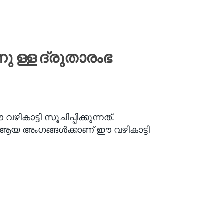
ു ള്ള ദ്രുതാരംഭ
ാട്ടി സൂചിപ്പിക്കുന്നത്.
ോ ആയ അംഗങ്ങൾക്കാണ് ഈ വഴികാട്ടി