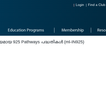
Login
Find a Club
Education Programs
Membership
Reso
മായ 925 Pathways പദ്ധതികൾ (ml-IN925)