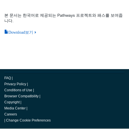
본 문서는 한국어로 제공되는 Pathways 프로젝트와 패스를 보여줍
니다.
Download보기
FAQ
|
Privacy Policy
|
Conditions of Use
|
Browser Compatibility
|
Copyright
|
Media Center
|
Careers
|
Change Cookie Preferences