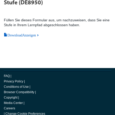
Stufe (DE8950)
Füllen Sie dieses Formular aus, um nachzuweisen, dass Sie eine
Stufe in Ihrem Lernpfad abgeschlossen haben.
DownloadAnzeigen
FAQ
|
Privacy Policy
|
Conditions of Use
|
Browser Compatibility
|
Copyright
|
Media Center
|
Careers
|
Change Cookie Preferences