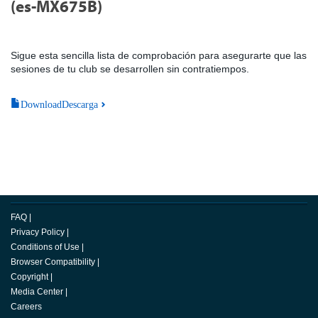
(es-MX675B)
Sigue esta sencilla lista de comprobación para asegurarte que las
sesiones de tu club se desarrollen sin contratiempos.
DownloadDescarga
FAQ
|
Privacy Policy
|
Conditions of Use
|
Browser Compatibility
|
Copyright
|
Media Center
|
Careers