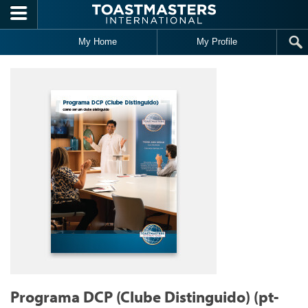
Skip to main content
My Home
My Profile
Programa DCP (Clube Distinguido) (pt-