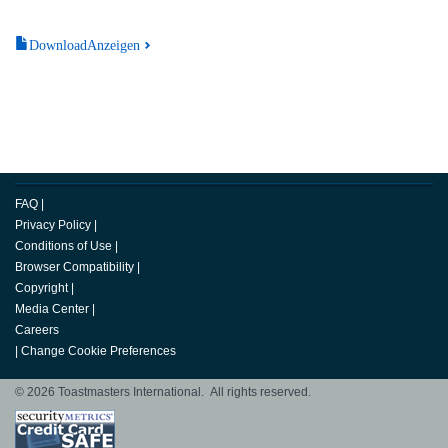
DownloadAnzeigen
FAQ
|
Privacy Policy
|
Conditions of Use
|
Browser Compatibility
|
Copyright
|
Media Center
|
Careers
|
Change Cookie Preferences
© 2026 Toastmasters International. All rights reserved.