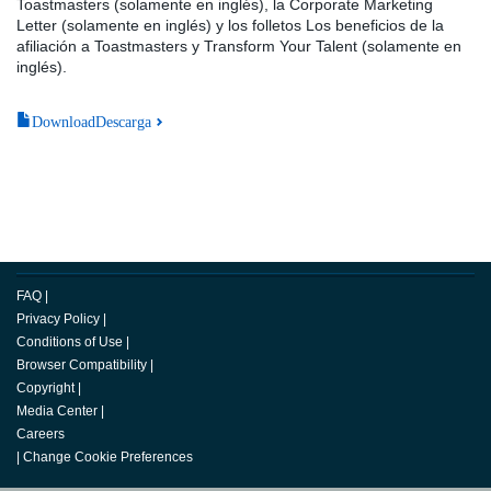
Toastmasters (solamente en inglés), la Corporate Marketing
Letter (solamente en inglés) y los folletos Los beneficios de la
afiliación a Toastmasters y Transform Your Talent (solamente en
inglés).
DownloadDescarga
FAQ
|
Privacy Policy
|
Conditions of Use
|
Browser Compatibility
|
Copyright
|
Media Center
|
Careers
|
Change Cookie Preferences