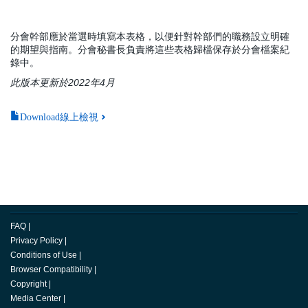
分會幹部應於當選時填寫本表格，以便針對幹部們的職務設立明確
的期望與指南。分會秘書長負責將這些表格歸檔保存於分會檔案紀
錄中。
此版本更新於2022年4月
Download線上檢視
FAQ
|
Privacy Policy
|
Conditions of Use
|
Browser Compatibility
|
Copyright
|
Media Center
|