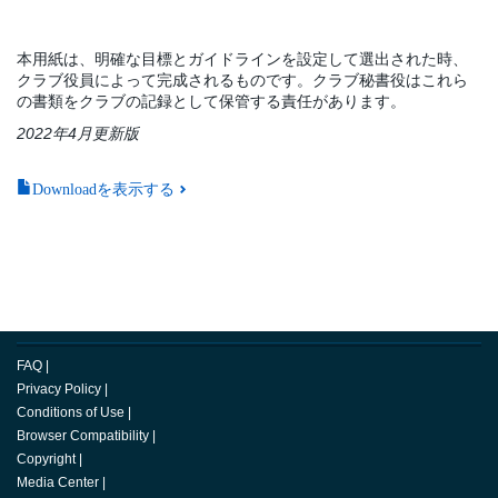
本用紙は、明確な目標とガイドラインを設定して選出された時、
クラブ役員によって完成されるものです。クラブ秘書役はこれら
の書類をクラブの記録として保管する責任があります。
2022年4月更新版
Downloadを表示する
FAQ
|
Privacy Policy
|
Conditions of Use
|
Browser Compatibility
|
Copyright
|
Media Center
|