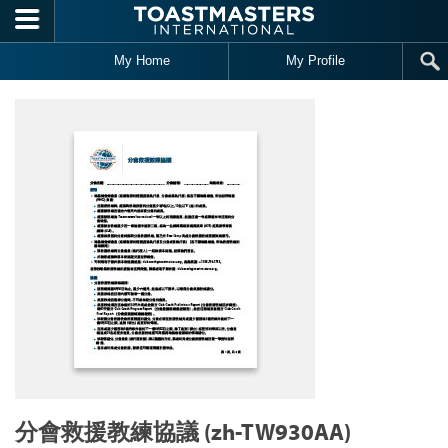
Skip to main content
My Home
My Profile
分會救援教練協議 (zh-TW930AA)