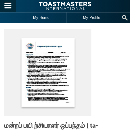
Skip to main content
My Home
My Profile
மன்றப் பயி ற்சியாளர் ஒப்பந்தம் ( ta-