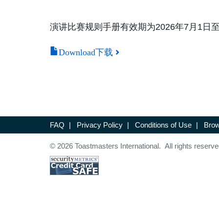
演讲比赛规则手册有效期为2026年7月1日
Download下载
FAQ
|
Privacy Policy
|
Conditions of Use
|
Brow
© 2026 Toastmasters International. All rights reserve