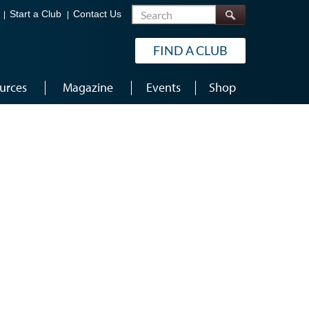
Search
Start a Club
Contact Us
FIND A CLUB
urces
Magazine
Events
Shop