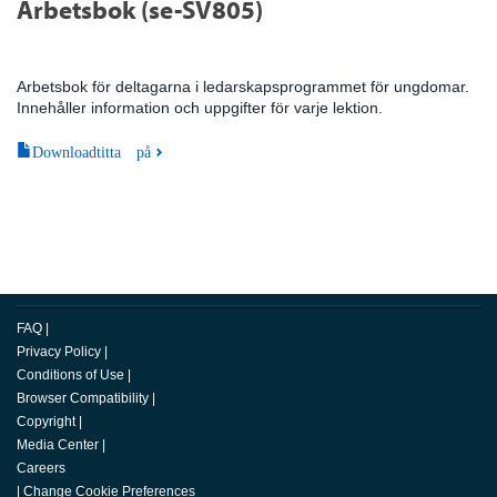
Arbetsbok (se-SV805)
Arbetsbok för deltagarna i ledarskapsprogrammet för ungdomar.
Innehåller information och uppgifter för varje lektion.
Downloadtitta på
FAQ
|
Privacy Policy
|
Conditions of Use
|
Browser Compatibility
|
Copyright
|
Media Center
|
Careers
|
Change Cookie Preferences