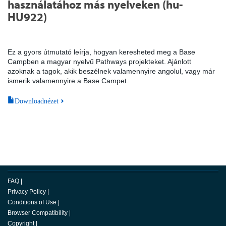
használatához más nyelveken (hu-
HU922)
Ez a gyors útmutató leírja, hogyan keresheted meg a Base
Campben a magyar nyelvű Pathways projekteket. Ajánlott
azoknak a tagok, akik beszélnek valamennyire angolul, vagy már
ismerik valamennyire a Base Campet.
Downloadnézet
FAQ
|
Privacy Policy
|
Conditions of Use
|
Browser Compatibility
|
Copyright
|