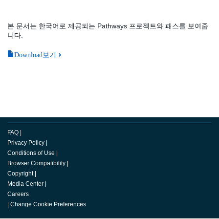
본 문서는 한국어로 제공되는 Pathways 프로젝트와 패스를 보여줍
니다.
Download보기
FAQ
|
Privacy Policy
|
Conditions of Use
|
Browser Compatibility
|
Copyright
|
Media Center
|
Careers
|
Change Cookie Preferences