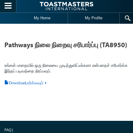
Skip to main content
My Home
My Profile
Pathways நிலை நிறைவு சரிபார்ப்பு (TA8950)
உங்கள் பாதையில் ஒரு நிலையை முடித்துவிட்டீர்களா என்பதைச் சரிபார்க்க
இந்தப் படிவத்தை நிரப்பவும்.
Downloadபார்க்கவும்
FAQ
|