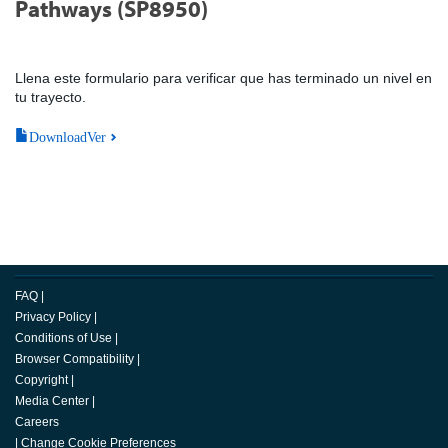
Pathways (SP8950)
Llena este formulario para verificar que has terminado un nivel en
tu trayecto.
DownloadVer
FAQ
|
Privacy Policy
|
Conditions of Use
|
Browser Compatibility
|
Copyright
|
Media Center
|
Careers
|
Change Cookie Preferences