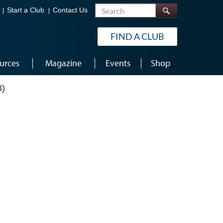
Search
Start a Club
Contact Us
FIND A CLUB
urces
Magazine
Events
Shop
8)