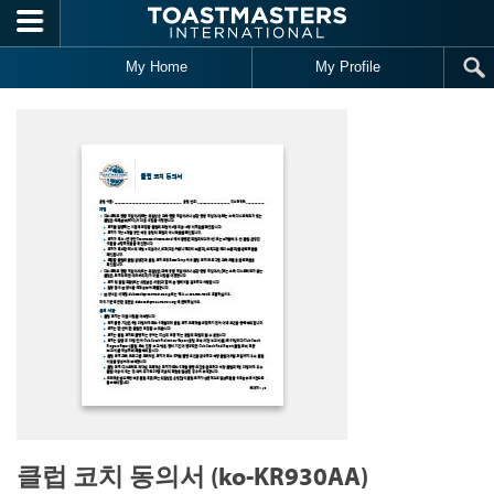
Skip to main content
My Home
My Profile
클럽 코치 동의서 (ko-KR930AA)