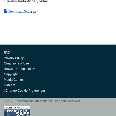
cuentos fantásticos y video.
DownloadDescarga
FAQ
|
Privacy Policy
|
Conditions of Use
|
Browser Compatibility
|
Copyright
|
Media Center
|
Careers
|
Change Cookie Preferences
© 2026 Toastmasters International. All rights reserved.