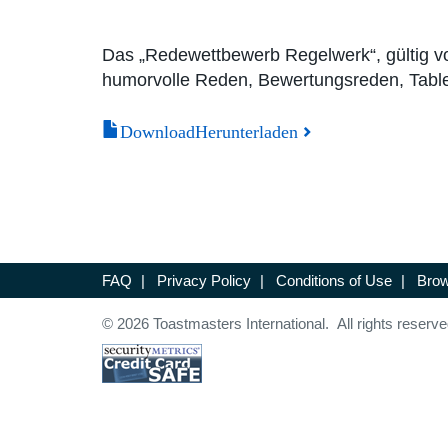
Das „Redewettbewerb Regelwerk“, gültig vom
humorvolle Reden, Bewertungsreden, Table
DownloadHerunterladen
FAQ
|
Privacy Policy
|
Conditions of Use
|
Brow
© 2026 Toastmasters International. All rights reserve