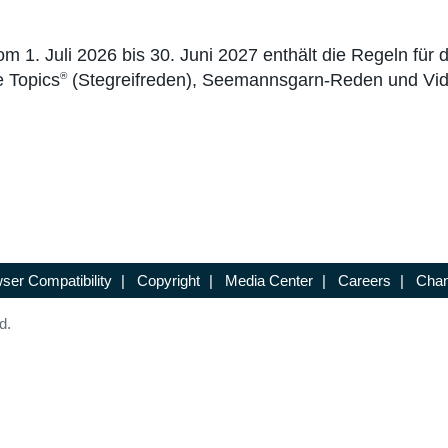
 1. Juli 2026 bis 30. Juni 2027 enthält die Regeln für
 Topics
(Stegreifreden), Seemannsgarn-Reden und Vi
®
ser Compatibility
|
Copyright
|
Media Center
|
Careers
|
Chan
d.