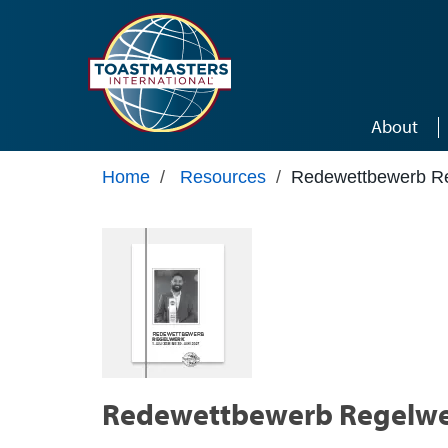
Skip to main content
About
Home
/
Resources
/
Redewettbewerb Re
Redewettbewerb Regelwe