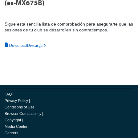
(es-MX675B)
Sigue esta sencilla lista de comprobación para asegurarte que las
sesiones de tu club se desarrollen sin contratiempos.
DownloadDescarga
FAQ
|
Privacy Policy
|
Conditions of Use
|
Browser Compatibility
|
Copyright
|
Media Center
|
Careers