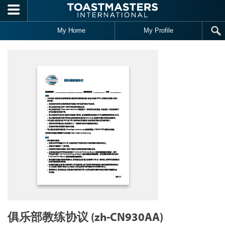
Skip to main content
My Home
My Profile
俱乐部教练协议 (zh-CN930AA)